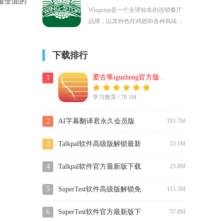
得最全面的
效等，满足不同类型游戏的制作需
Wingstop是一个全球知名的连锁餐厅
求。
品牌，以其特色炸鸡翅和各种风味酱
料而闻名。可以浏览菜单、选择喜欢
的炸鸡翅口味、添加配菜、选择酱
下载排行
料，并指定送餐地址或到店自取。通
过在线订购，顾客可以享受到更加便
爱古筝iguzheng官方版2024最新下载
1
捷、快速的用餐体验，无需亲自前往
餐厅排队等候。
学习教育 / 70.1M
2
AI字幕翻译君永久会员版
193.7M
3
Talkpal软件高级版解锁最新
33.1M
版下载
4
Talkpal软件官方最新版下载
23.8M
5
SuperTest软件高级版解锁免
115.5M
费下载
6
SuperTest软件官方最新版下
57.8M