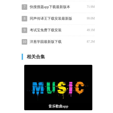
载
7
快搜搜题app下载最新版本
71.9M
8
同声传译王下载安装最新版
99.0M
本
9
考试宝免费下载安装
49.1M
10
洋葱学园最新版下载
87.2M
相关合集
音乐歌曲app