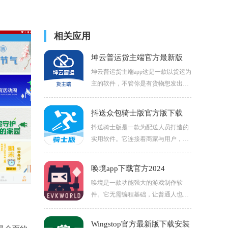
相关应用
坤云普运货主端官方最新版
坤云普运货主端app这是一款以货运为
主的软件，不管你是有货物想发出
去，还是想从货运中心拿到订单，都
可以从这里发出货单，也可以在这里
抖送众包骑士版官方版下载
接订单，让你的汽车随时可以赚钱。
抖送骑士版是一款为配送人员打造的
实用软件。它连接着商家与用户，为
骑士们提供丰富的配送订单。界面简
洁明了，操作便捷，骑士能快速抢单
唤境app下载官方2024
并规划最优配送路线。
唤境是一款功能强大的游戏制作软
件。它无需编程基础，让普通人也能
轻松上手制作游戏。提供丰富的素材
库，包括各种精美的场景、角色、音
Wingstop官方最新版下载安装