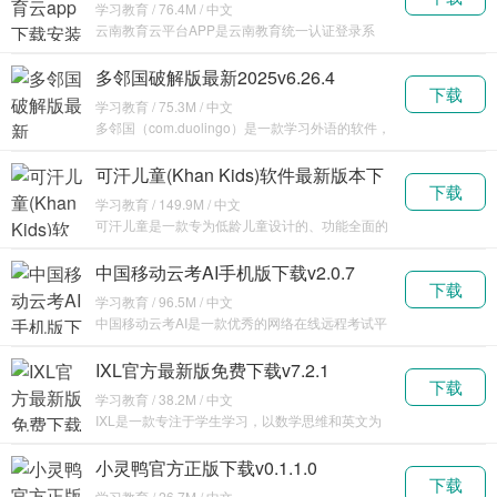
v30.0.47
学习教育 / 76.4M / 中文
云南教育云平台APP是云南教育统一认证登录系
统，平台
多邻国破解版最新2025v6.26.4
下载
学习教育 / 75.3M / 中文
多邻国（com.duolingo）是一款学习外语的软件，
但是
可汗儿童(Khan Kids)软件最新版本下
下载
载安装v7.0.3
学习教育 / 149.9M / 中文
可汗儿童是一款专为低龄儿童设计的、功能全面的
教学
中国移动云考AI手机版下载v2.0.7
下载
学习教育 / 96.5M / 中文
中国移动云考AI是一款优秀的网络在线远程考试平
台，
IXL官方最新版免费下载v7.2.1
下载
学习教育 / 38.2M / 中文
IXL是一款专注于学生学习，以数学思维和英文为
主导，
小灵鸭官方正版下载v0.1.1.0
下载
学习教育 / 26.7M / 中文