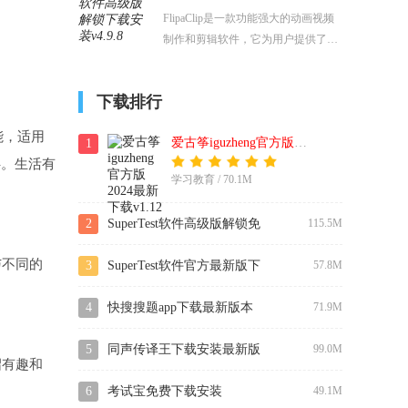
尸和其他生物的攻击浪潮中生存下
FlipaClip是一款功能强大的动画视频
来。立即在Poki平台上免费体验Mutaz
制作和剪辑软件，它为用户提供了一
one，开始你的生存之旅。
个直观易用的平台，让用户能够轻松
地进行作画，并将这些画作连接起来
下载排行
制作成动画。用户可以在画布上自由
绘制，并利用软件的复制、粘贴、剪
能，适用
爱古筝iguzheng官方版2024最新下载
1
切等功能对画作进行编辑和调整。
伴。生活有
学习教育 / 70.1M
2
SuperTest软件高级版解锁免
115.5M
与不同的
费下载
3
SuperTest软件官方最新版下
57.8M
载
4
快搜搜题app下载最新版本
71.9M
5
同声传译王下载安装最新版
99.0M
绍有趣和
本
6
考试宝免费下载安装
49.1M