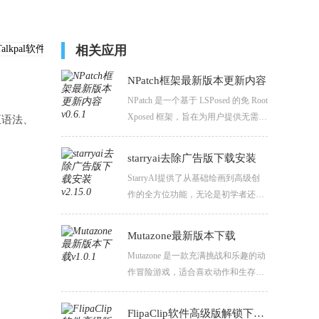
相关应用
NPatch框架最新版本更新内容
NPatch 是一个基于 LSPosed 的免 Root
Xposed 框架，旨在为用户提供无需 R
正语法、
oot 权限即可使用 Xposed 模块的环
境。NPatch 是一个功能强大且安全可
starryai去除广告版下载安装
靠的免 Root Xposed 框架，适合希望
StarryAI提供了从基础绘画到高级创
在不 Root 设备的情况下体验 Xposed
作的全方位功能，无论是初学者还是
功能的用户。
专业画家，都能在这款软件中找到适
合自己的工具和功能。用户可以通过
Mutazone最新版本下载
简单的操作，实现复杂的绘画效果，
Mutazone 是一款充满挑战和乐趣的动
大大提高了绘画的效率和质量。
作冒险游戏，适合喜欢动作和生存类
游戏的玩家。通过合理选择和升级能
力，利用环境和地形，玩家可以在僵
FlipaClip软件高级版解锁下载安装