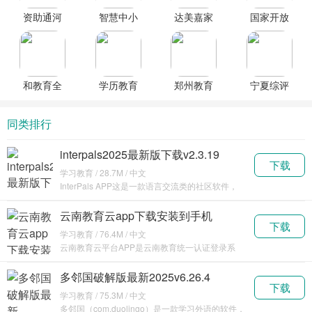
资助通河
智慧中小
达美嘉家
国家开放
南app下载
学国家中
长端官方
大学手机
安装
小学智慧
客户端下
版
教育平台
载
免费网课
和教育全
学历教育
郑州教育
宁夏综评
软件下载
国版官方
云课堂app
官方客户
官方客户
下载
安卓最新
端
端下载
同类排行
版本
interpals2025最新版下载v2.3.19
下载
学习教育 / 28.7M / 中文
InterPals APP这是一款语言交流类的社区软件，
在这里
云南教育云app下载安装到手机
下载
v30.0.47
学习教育 / 76.4M / 中文
云南教育云平台APP是云南教育统一认证登录系
统，平台
多邻国破解版最新2025v6.26.4
下载
学习教育 / 75.3M / 中文
多邻国（com.duolingo）是一款学习外语的软件，