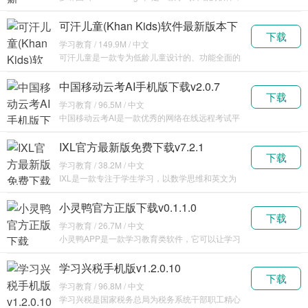
但是
可汗儿童(Khan Kids)软件最新版本下
下载
载安装v7.0.3
学习教育 / 149.9M / 中文
可汗儿童是一款专为低龄儿童设计的、功能全面的
教学
中国移动云考AI手机版下载v2.0.7
下载
学习教育 / 96.5M / 中文
中国移动云考AI是一款优秀的网络在线远程考试平
台，
IXL官方最新版免费下载v7.2.1
下载
学习教育 / 38.2M / 中文
IXL是一款专注于学生学习，以数学思维和英文为
主导，
小灵鸭官方正版下载v0.1.1.0
下载
学习教育 / 26.7M / 中文
小灵鸭APP是一款学习教育类软件，它可以让学习
变得轻
学习兴税手机版v1.2.0.10
下载
学习教育 / 96.8M / 中文
学习兴税是国家税务总局为税务系统干部职工精心