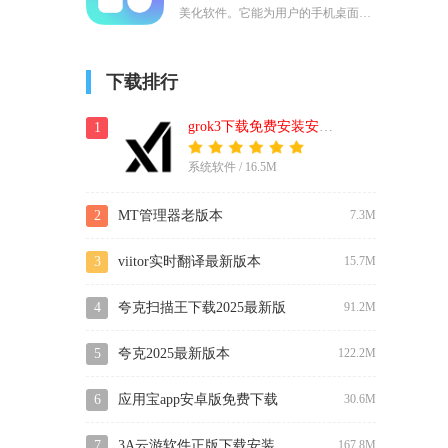
美化软件。它能为用户的手机桌面带
来全新的视觉体验。拥有精美的图标
和炫酷的小组件。用户可以根据自己
下载排行
的喜好自由搭配，打造独一无二的手
机界面。
grok3下载免费安装安卓版(xai)
1
系统软件 / 16.5M
2
MT管理器老版本
7.3M
3
viitor实时翻译最新版本
15.7M
4
夸克扫描王下载2025最新版
91.2M
5
夸克2025最新版本
122.2M
6
应用宝app安卓版免费下载
30.6M
7
3A云游软件正版下载安装
167.8M