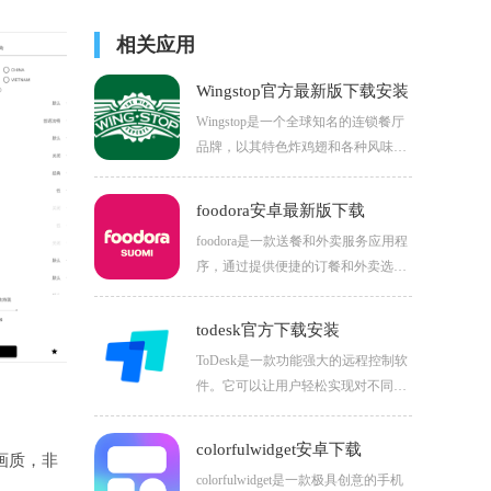
相关应用
Wingstop官方最新版下载安装
Wingstop是一个全球知名的连锁餐厅
品牌，以其特色炸鸡翅和各种风味酱
料而闻名。可以浏览菜单、选择喜欢
的炸鸡翅口味、添加配菜、选择酱
foodora安卓最新版下载
料，并指定送餐地址或到店自取。通
foodora是一款送餐和外卖服务应用程
过在线订购，顾客可以享受到更加便
序，通过提供便捷的订餐和外卖选
捷、快速的用餐体验，无需亲自前往
项，极大地节省了用户的时间和精
餐厅排队等候。
力。可以通过Oodora轻松浏览附近的
todesk官方下载安装
餐厅列表，包括各种菜系（如中餐、
ToDesk是一款功能强大的远程控制软
西餐、日料、快餐等）。
件。它可以让用户轻松实现对不同设
备的远程操控。无论是在外出差需要
访问办公室电脑，还是想远程协助家
colorfulwidget安卓下载
戏画质，非
人解决设备问题，都能发挥重要作
colorfulwidget是一款极具创意的手机
用。