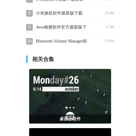
8
小米换机软件最新版下载
35.6M
9
Aves相册软件官方最新版下
4.5M
载
10
Bluetooth Volume Manager软
15.8M
件高级版解锁免费下载
相关合集
桌面小组件