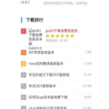
密类恐怖悬疑文字游戏。公寓内的每
们的动机和行为背后的深层原因。
个细节都可能成为你解开谜题的关
键。因此，在探索过程中要时刻保持
下载排行
警惕，不放过任何一个可能的线索。
grok3下载免费安装安卓版(xai)
1
系统软件 / 16.5M
2
MT管理器老版本
7.3M
3
viitor实时翻译最新版本
15.7M
4
夸克扫描王下载2025最新版
91.2M
5
夸克2025最新版本
122.2M
6
应用宝app安卓版免费下载
30.6M
7
3A云游软件正版下载安装
167.8M