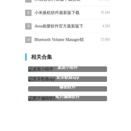
8
小米换机软件最新版下载
35.6M
9
Aves相册软件官方最新版下
4.5M
载
10
Bluetooth Volume Manager软
15.8M
件高级版解锁免费下载
相关合集
桌面小组件
音乐歌曲app
修图软件
图片编辑软件