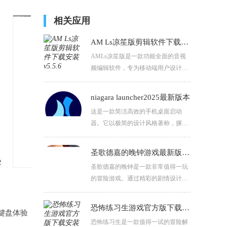
相关应用
AM Ls凉笙版剪辑软件下载安装
AMLs凉笙版是一款功能全面的音视
频编辑软件，专为移动端用户设计，
以提供便捷且高效的视频后期处理体
验。允许用户在多个轨道上同时编辑
niagara launcher2025最新版本
视频、音频、图片和文本，实现复杂
这是一款简洁高效的手机桌面启动
的编辑效果。
器。它以极简的设计风格著称，摒弃
了繁杂的装饰和多余的功能，为用户
带来清爽的视觉体验。界面布局简洁
圣歌德嘉的晚钟游戏最新版本下载
明了，应用图标排列有序，方便用户
圣歌德嘉的晚钟是一款非常值得一玩
快速找到所需应用。
的冒险游戏。通过精彩的剧情设计和
高水平的叙事技巧，成功地将玩家带
入了一个充满情感纠葛和矛盾冲突的
恐怖练习生游戏官方版下载安装
，键盘体验
世界。随着故事的深入发展，玩家将
恐怖练习生是一款值得一试的冒险解
逐渐揭开这个世界的秘密，理解角色