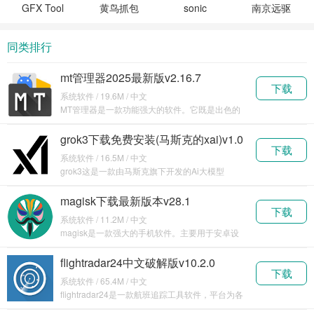
GFX Tool
黄鸟抓包
sonic
南京远驱
工具箱官
软件
tools工具
控制器官
方正版下
(HttpCanary)
手机版下
网
同类排行
载
最新版下
载
载
mt管理器2025最新版v2.16.7
下载
系统软件 / 19.6M / 中文
MT管理器是一款功能强大的软件。它既是出色的
文件管理工具，能对手机里的各种文件进行高效管
理，支持
grok3下载免费安装(马斯克的xai)v1.0
下载
系统软件 / 16.5M / 中文
grok3这是一款由马斯克旗下开发的Ai大模型
Grok，这款软件现在是完全免登录可用的，马斯克
的
magisk下载最新版本v28.1
下载
系统软件 / 11.2M / 中文
magisk是一款强大的手机软件。主要用于安卓设
备的系统定制和权限管理。它可以实现对手机系统
的深
flightradar24中文破解版v10.2.0
下载
系统软件 / 65.4M / 中文
flightradar24是一款航班追踪工具软件，平台为各
位实时收录了全球各大航班的实时航线信息