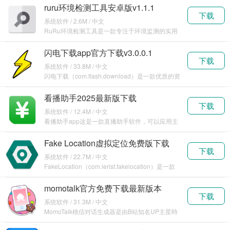
ruru环境检测工具安卓版v1.1.1
下载
系统软件 / 2.6M / 中文
RuRu环境检测工具是一款专注于环境监测的实用
软件。它旨在为用户提供准确、及时的环境数据，
帮助人
闪电下载app官方下载v3.0.0.1
下载
系统软件 / 33.8M / 中文
闪电下载（com.flash.download）是一款优质的资
源下载软件，可以帮助用户使用手机分
看播助手2025最新版下载
下载
v2.9.1.116896
系统软件 / 12.4M / 中文
看播助手app这是一款直播助手软件，可以应用主
流平台，包括抖音、快手、视频号等众多平台，使
用这款
Fake Location虚拟定位免费版下载
下载
v1.3.5
系统软件 / 22.7M / 中文
FakeLocation（com.lerist.fakelocation）是一款
功能非常强劲的手
momotalk官方免费下载最新版本
下载
v0.5.21
系统软件 / 31.3M / 中文
MomoTalk桃信对话生成器是由B站知名UP主星時
Honoki开发的一款专为二次元爱好者设计的