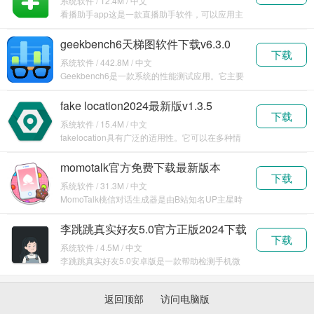
系统软件 / 12.4M / 中文
看播助手app这是一款直播助手软件，可以应用主
流平台，包括抖音、快手、视频号等众多平台，使
用这款
geekbench6天梯图软件下载v6.3.0
下载
系统软件 / 442.8M / 中文
Geekbench6是一款系统的性能测试应用。它主要
用于评估设备的处理器和内存性能，为用户提供一
fake location2024最新版v1.3.5
下载
系统软件 / 15.4M / 中文
fakelocation具有广泛的适用性。它可以在多种情
况下为用户提供便利。比如在玩一些基于位置
momotalk官方免费下载最新版本
下载
v0.5.21
系统软件 / 31.3M / 中文
MomoTalk桃信对话生成器是由B站知名UP主星時
Honoki开发的一款专为二次元爱好者设计的
李跳跳真实好友5.0官方正版2024下载
下载
系统软件 / 4.5M / 中文
李跳跳真实好友5.0安卓版是一款帮助检测手机微
信好友的软件，帮助用户清理手中那些已经把你删
除的假
返回顶部
访问电脑版