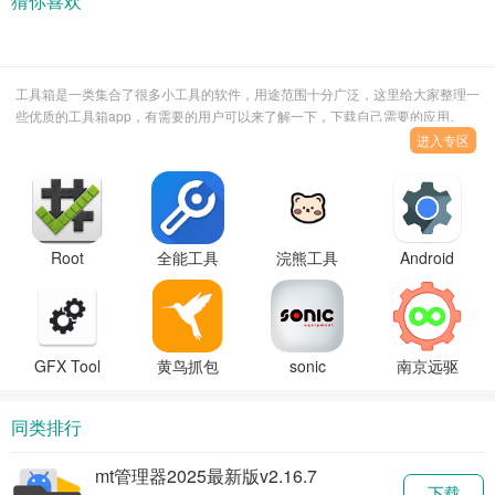
猜你喜欢
工具箱是一类集合了很多小工具的软件，用途范围十分广泛，这里给大家整理一
些优质的工具箱app，有需要的用户可以来了解一下，下载自己需要的应用。
进入专区
Root
全能工具
浣熊工具
Android
Checker
箱最新版
箱
System
Basic检测
(iLauncher)2024
WebView
工具官方
最新版下
更新下载
版
载
安装
GFX Tool
黄鸟抓包
sonic
南京远驱
工具箱官
软件
tools工具
控制器官
方正版下
(HttpCanary)
手机版下
网
同类排行
载
最新版下
载
载
mt管理器2025最新版v2.16.7
下载