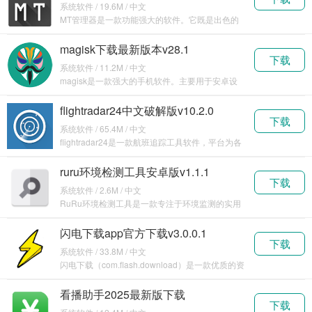
系统软件 / 19.6M / 中文
MT管理器是一款功能强大的软件。它既是出色的
文件管理工具，能对手机里的各种文件进行高效管
理，支持
magisk下载最新版本v28.1
下载
系统软件 / 11.2M / 中文
magisk是一款强大的手机软件。主要用于安卓设
备的系统定制和权限管理。它可以实现对手机系统
的深
flightradar24中文破解版v10.2.0
下载
系统软件 / 65.4M / 中文
flightradar24是一款航班追踪工具软件，平台为各
位实时收录了全球各大航班的实时航线信息
ruru环境检测工具安卓版v1.1.1
下载
系统软件 / 2.6M / 中文
RuRu环境检测工具是一款专注于环境监测的实用
软件。它旨在为用户提供准确、及时的环境数据，
帮助人
闪电下载app官方下载v3.0.0.1
下载
系统软件 / 33.8M / 中文
闪电下载（com.flash.download）是一款优质的资
源下载软件，可以帮助用户使用手机分
看播助手2025最新版下载
下载
v2.9.1.116896