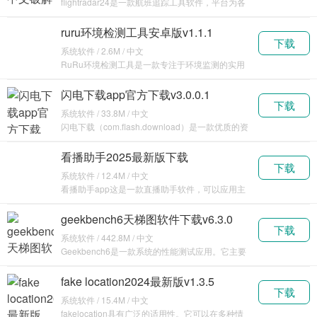
flightradar24是一款航班追踪工具软件，平台为各
位实时收录了全球各大航班的实时航线信息
ruru环境检测工具安卓版v1.1.1
下载
系统软件 / 2.6M / 中文
RuRu环境检测工具是一款专注于环境监测的实用
软件。它旨在为用户提供准确、及时的环境数据，
帮助人
闪电下载app官方下载v3.0.0.1
下载
系统软件 / 33.8M / 中文
闪电下载（com.flash.download）是一款优质的资
源下载软件，可以帮助用户使用手机分
看播助手2025最新版下载
下载
v2.9.1.116896
系统软件 / 12.4M / 中文
看播助手app这是一款直播助手软件，可以应用主
流平台，包括抖音、快手、视频号等众多平台，使
用这款
geekbench6天梯图软件下载v6.3.0
下载
系统软件 / 442.8M / 中文
Geekbench6是一款系统的性能测试应用。它主要
用于评估设备的处理器和内存性能，为用户提供一
fake location2024最新版v1.3.5
下载
系统软件 / 15.4M / 中文
fakelocation具有广泛的适用性。它可以在多种情