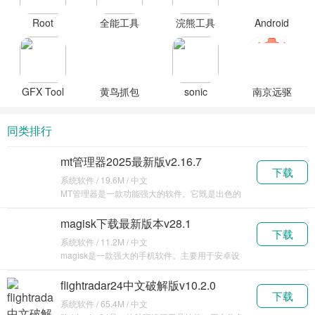
Root
全能工具
浣熊工具
Android
Checker
箱最新版
箱
System
Basic检测
(iLauncher)2024
WebView
工具官方
最新版下
更新下载
版
载
安装
GFX Tool
黄鸟抓包
sonic
南京远驱
工具箱官
软件
tools工具
控制器官
方正版下
(HttpCanary)
手机版下
网
同类排行
载
最新版下
载
载
mt管理器2025最新版v2.16.7
下载
系统软件 / 19.6M / 中文
MT管理器是一款功能强大的软件。它既是出色的
文件管理工具，能对手机里的各种文件进行高效管
理，支持
magisk下载最新版本v28.1
下载
系统软件 / 11.2M / 中文
magisk是一款强大的手机软件。主要用于安卓设
备的系统定制和权限管理。它可以实现对手机系统
的深
flightradar24中文破解版v10.2.0
下载
系统软件 / 65.4M / 中文