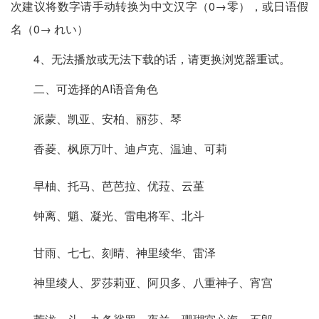
次建议将数字请手动转换为中文汉字（0→零），或日语假
名（0→ れい）
4、无法播放或无法下载的话，请更换浏览器重试。
二、可选择的AI语音角色
派蒙、凯亚、安柏、丽莎、琴
香菱、枫原万叶、迪卢克、温迪、可莉
早柚、托马、芭芭拉、优菈、云堇
钟离、魈、凝光、雷电将军、北斗
甘雨、七七、刻晴、神里绫华、雷泽
神里绫人、罗莎莉亚、阿贝多、八重神子、宵宫