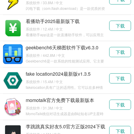
系统软件 / 33.8M / 中文
闪电下载（com.flash.download）是一款优质的资
源下载软件，可以帮助用户使用手机分
看播助手2025最新版下载
下载
v2.9.1.116896
系统软件 / 12.4M / 中文
看播助手app这是一款直播助手软件，可以应用主
流平台，包括抖音、快手、视频号等众多平台，使
用这款
geekbench6天梯图软件下载v6.3.0
下载
系统软件 / 442.8M / 中文
Geekbench6是一款系统的性能测试应用。它主要
用于评估设备的处理器和内存性能，为用户提供一
fake location2024最新版v1.3.5
下载
系统软件 / 15.4M / 中文
fakelocation具有广泛的适用性。它可以在多种情
况下为用户提供便利。比如在玩一些基于位置
momotalk官方免费下载最新版本
下载
v0.5.21
系统软件 / 31.3M / 中文
MomoTalk桃信对话生成器是由B站知名UP主星時
Honoki开发的一款专为二次元爱好者设计的
李跳跳真实好友5.0官方正版2024下载
下载