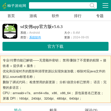
展开
首页
游戏
软件
排行
专题
sd女佣app官方版v5.6.3
系统：
Android
大小：
8.4M
类型：
系统软件
更新：
2024-09-05
官方下载
专业/付费功能已解锁——无需额外密钥； 禁用/删除了不需要的权限 + 接
收者 + 提供者 + 服务；
优化和压缩对齐的图形和清理资源以实现快速加载；移除对应java文件的
默认.source标签名称；
删除了调试代码； 检查禁用的新更新； 分析/崩溃分析已禁用； 语言：完
整的多语言；
CPU：armeabi-v7a、arm64-v8a、x86、x86_64； 原包装签名已更改；
屏幕 DPI：160dpi、240dpi、320dpi、480dpi、640dpi；
简介
相关
评论(3)