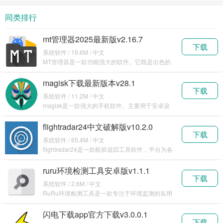
方正版下
(HttpCanary)
手机版下
网
同类排行
载
最新版下
载
载
mt管理器2025最新版v2.16.7
下载
系统软件 / 19.6M / 中文
MT管理器是一款功能强大的软件。它既是出色的
文件管理工具，能对手机里的各种文件进行高效管
理，支持
magisk下载最新版本v28.1
下载
系统软件 / 11.2M / 中文
magisk是一款强大的手机软件。主要用于安卓设
备的系统定制和权限管理。它可以实现对手机系统
的深
flightradar24中文破解版v10.2.0
下载
系统软件 / 65.4M / 中文
flightradar24是一款航班追踪工具软件，平台为各
位实时收录了全球各大航班的实时航线信息
ruru环境检测工具安卓版v1.1.1
下载
系统软件 / 2.6M / 中文
RuRu环境检测工具是一款专注于环境监测的实用
软件。它旨在为用户提供准确、及时的环境数据，
帮助人
闪电下载app官方下载v3.0.0.1
下载