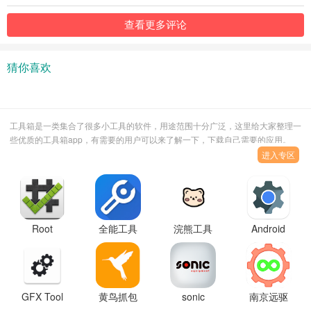
查看更多评论
猜你喜欢
工具箱是一类集合了很多小工具的软件，用途范围十分广泛，这里给大家整理一
些优质的工具箱app，有需要的用户可以来了解一下，下载自己需要的应用。
进入专区
Root
全能工具
浣熊工具
Android
Checker
箱最新版
箱
System
Basic检测
(iLauncher)2024
WebView
工具官方
最新版下
更新下载
版
载
安装
GFX Tool
黄鸟抓包
sonic
南京远驱
工具箱官
软件
tools工具
控制器官