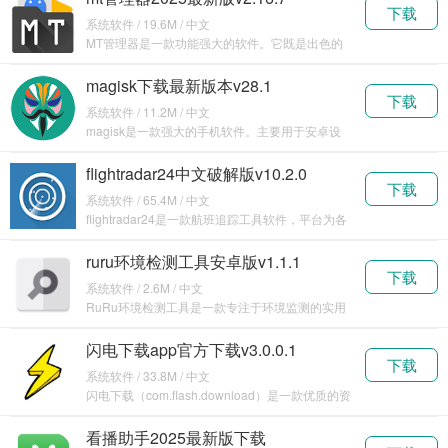
下载
系统软件 / 19.6M / 中文
MT管理器是一款功能强大的软件。它既是出色的
文件管理工具，能对手机里的各种文件进行高效管
理，支持
magisk下载最新版本v28.1
下载
系统软件 / 11.2M / 中文
magisk是一款强大的手机软件。主要用于安卓设
备的系统定制和权限管理。它可以实现对手机系统
的深
flightradar24中文破解版v10.2.0
下载
系统软件 / 65.4M / 中文
flightradar24是一款航班追踪工具软件，平台为各
位实时收录了全球各大航班的实时航线信息
ruru环境检测工具安卓版v1.1.1
下载
系统软件 / 2.6M / 中文
RuRu环境检测工具是一款专注于环境监测的实用
软件。它旨在为用户提供准确、及时的环境数据，
帮助人
闪电下载app官方下载v3.0.0.1
下载
系统软件 / 33.8M / 中文
闪电下载（com.flash.download）是一款优质的资
源下载软件，可以帮助用户使用手机分
看播助手2025最新版下载