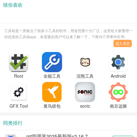
猜你喜欢
工具箱是一类集合了很多小工具的软件，用途范围十分广泛，这里给大家整理一
些优质的工具箱app，有需要的用户可以来了解一下，下载自己需要的应用。
进入专区
Root
全能工具
浣熊工具
Android
Checker
箱最新版
箱
System
Basic检测
(iLauncher)2024
WebView
工具官方
最新版下
更新下载
版
载
安装
GFX Tool
黄鸟抓包
sonic
南京远驱
工具箱官
软件
tools工具
控制器官
方正版下
(HttpCanary)
手机版下
网
同类排行
载
最新版下
载
载
mt管理器2025最新版v2.16.7