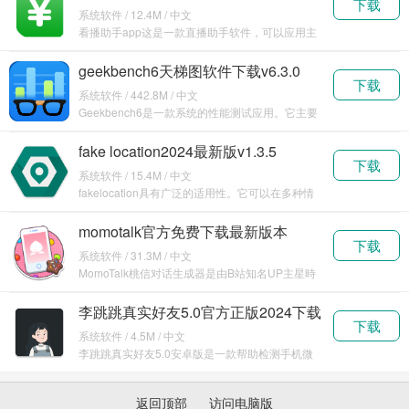
下载
v2.9.1.116896
系统软件 / 12.4M / 中文
看播助手app这是一款直播助手软件，可以应用主
流平台，包括抖音、快手、视频号等众多平台，使
用这款
geekbench6天梯图软件下载v6.3.0
下载
系统软件 / 442.8M / 中文
Geekbench6是一款系统的性能测试应用。它主要
用于评估设备的处理器和内存性能，为用户提供一
fake location2024最新版v1.3.5
下载
系统软件 / 15.4M / 中文
fakelocation具有广泛的适用性。它可以在多种情
况下为用户提供便利。比如在玩一些基于位置
momotalk官方免费下载最新版本
下载
v0.5.21
系统软件 / 31.3M / 中文
MomoTalk桃信对话生成器是由B站知名UP主星時
Honoki开发的一款专为二次元爱好者设计的
李跳跳真实好友5.0官方正版2024下载
下载
系统软件 / 4.5M / 中文
李跳跳真实好友5.0安卓版是一款帮助检测手机微
信好友的软件，帮助用户清理手中那些已经把你删
除的假
返回顶部
访问电脑版