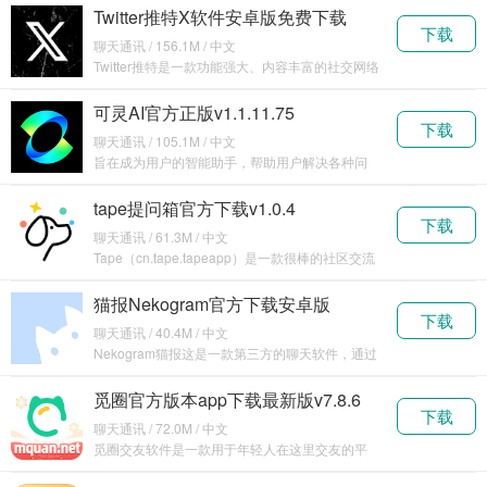
Twitter推特X软件安卓版免费下载
下载
v10.81.0-release.0
聊天通讯 / 156.1M / 中文
Twitter推特是一款功能强大、内容丰富的社交网络
软件
可灵AI官方正版v1.1.11.75
下载
聊天通讯 / 105.1M / 中文
旨在成为用户的智能助手，帮助用户解决各种问
题，获
tape提问箱官方下载v1.0.4
下载
聊天通讯 / 61.3M / 中文
Tape（cn.tape.tapeapp）是一款很棒的社区交流
平台，
猫报Nekogram官方下载安卓版
下载
v11.5.3
聊天通讯 / 40.4M / 中文
Nekogram猫报这是一款第三方的聊天软件，通过
这款软
觅圈官方版本app下载最新版v7.8.6
下载
聊天通讯 / 72.0M / 中文
觅圈交友软件是一款用于年轻人在这里交友的平
台，在