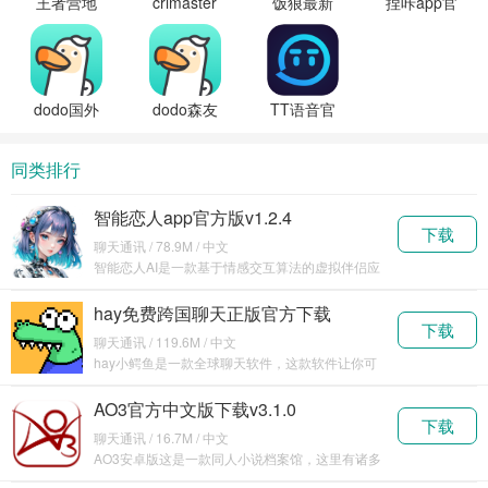
王者营地
crimaster
饭狼最新
捏咔app官
最新版本
侦探联盟
版本下载
方下载
下载
官方正版
dodo国外
dodo森友
TT语音官
版最新版
圈官方版
方正版
同类排行
智能恋人app官方版v1.2.4
下载
聊天通讯 / 78.9M / 中文
智能恋人AI是一款基于情感交互算法的虚拟伴侣应
用，
hay免费跨国聊天正版官方下载
下载
v8.31.1
聊天通讯 / 119.6M / 中文
hay小鳄鱼是一款全球聊天软件，这款软件让你可
以与全
AO3官方中文版下载v3.1.0
下载
聊天通讯 / 16.7M / 中文
AO3安卓版这是一款同人小说档案馆，这里有诸多
的二次