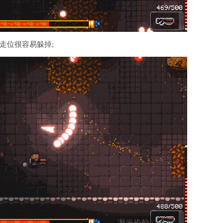
走位很容易躲掉;