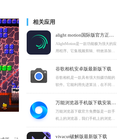
相关应用
alight motion国际版官方正版下载
AlightMotion是一款功能极为强大的应
用程序。它集视频剪辑、特效添加、
滤镜运用、变速处理、拼接融合、画
面裁剪以及图片编辑等众多功能于一
谷歌相机安卓版最新版下载
身，用户能轻松导入多种格式的视频
谷歌相机是一款具有强大拍摄功能的
与图片。
软件。它能利用先进算法，在不同场
景下都拍出高质量照片。无论光线昏
暗的环境，还是复杂的光影条件，都
万能浏览器手机版下载安装2024
能呈现出清晰、细腻且色彩丰富的图
万能浏览器下载官方免费版是一款手
像。
机上的浏览器，我们手机上的浏览器
虽然有很多，手机内置的也有浏览
器，但是这款万能浏览器做到了精简
vivacut破解版最新版下载