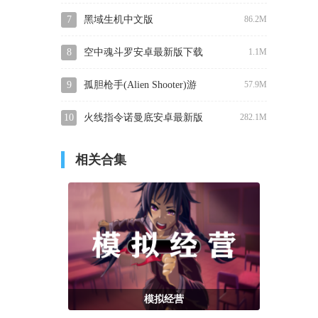
最新版
方最新版下载
7
黑域生机中文版
86.2M
8
空中魂斗罗安卓最新版下载
1.1M
9
孤胆枪手(Alien Shooter)游
57.9M
戏官方版下载
10
火线指令诺曼底安卓最新版
282.1M
下载
相关合集
模拟经营