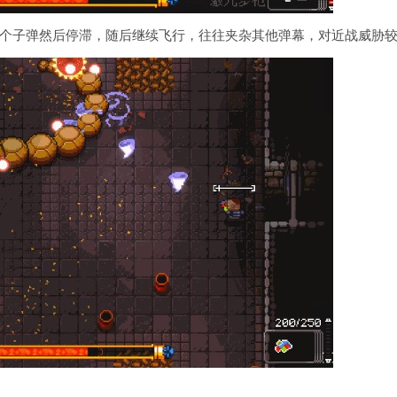
个子弹然后停滞，随后继续飞行，往往夹杂其他弹幕，对近战威胁较