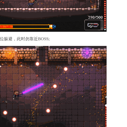
躲避，此时勿靠近BOSS;