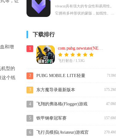
模式等，让
实用，而且还结合了现在的AI，想看
vivacut具有强大的专业性和易用性。
小说还是想查找内容都是一秒完成。
它拥有多种形状的蒙版，如线性、镜
像等，可实现多样化的画面效果。音
频提取功能，能让用户任意获取视频
下载排行
中的音乐。
回血和增
com.pubg.newstate(NEW STATE Mobile)最新版
1
飞行射击 / 1.53G
飞机型的
2
PUBG MOBILE LITE轻量
713M
准这个纸
低配版下载
3
东方魔导录最新版本
175.2M
4
飞翔的弗洛格(Flogger)游戏
47.0M
安卓最新版下载
5
铁甲钢拳冠军赛
157.6M
(RealSteelBoxingChampions)
6
飞行员模拟(Aviateur)游戏官
270.4M