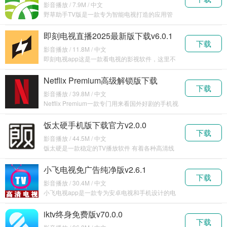
影音播放 / 7.9M / 中文
野草助手TV版是一款专为智能电视打造的应用管
理和优
即刻电视直播2025最新版下载v6.0.1
下载
影音播放 / 11.8M / 中文
即刻电视app这是一款看电视的影视软件，这里不
仅有央
Netflix Premium高级解锁版下载
下载
v8.149.1
影音播放 / 39.8M / 中文
Netflix Premium一款专门用来看国外好剧的手机视
频播
饭太硬手机版下载官方v2.0.0
下载
影音播放 / 44.5M / 中文
饭太硬是一款稳定的TV播放软件 有着各种高清线
路 超
小飞电视免广告纯净版v2.6.1
下载
影音播放 / 30.4M / 中文
小飞电视app是一款专为安卓电视和手机设计的电
视直播
iktv终身免费版v70.0.0
下载