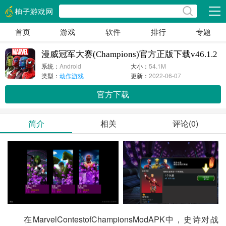
展开
首页
游戏
软件
排行
专题
漫威冠军大赛(Champions)官方正版下载v46.1.2
系统：
Android
大小：
54.1M
类型：
动作游戏
更新：
2022-06-07
官方下载
简介
相关
评论(0)
在MarvelContestofChampionsModAPK中，史诗对战