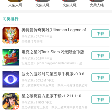
下载
Hero 2)正
Hero 2)汉
火柴人绳
火柴人绳
火柴人绳
火柴人绳
版游戏
化版
索英雄
索英雄
索英雄
索英雄
2(Stickman
(Stick
(Stick
(Stick
同类排行
Rope
Rope
Rope
Rope
Hero 2)无
Hero)中文
Hero)安卓
Hero)破解
奥特曼传奇英雄(Ultraman Legend of
限金币钻
版
正版
版
下载
Heroes)无敌版v6.0.1
石下载
动作游戏 / 57.7M / 中文
奥特曼传奇英雄
（com.legendofheroes.ultramangames
坦克之星2(Tank Stars 2)无限金币版
下载
下载v1.0.1
动作游戏 / 60.8M / 中文
坦克之星2（com.playgendary.tankstars2）是一
款制作
波比的游戏时间第五章手机版v0.3.6
下载
动作游戏 / 603.6M / 中文
波比的游戏时间第五章是一款令人毛骨悚然的恐怖
手游
星之破晓官方正版下载v1.211.110
下载
动作游戏 / 1.90G / 中文
星之破晓官方正版是一款以王者荣耀中的角色为基
础进