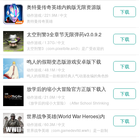
奥特曼传奇英雄内购版无限资源版
下载
v1.1.0
动作游戏 / 221.9M / 中文
奥特曼传奇英雄
（com.joym.legendhero.m4399）是一款
太空刑警3全章节无限弹药v3.0.9.2
下载
动作游戏 / 1.37G / 中文
太空刑警3（com.pixelbite.sm3）是广受欢迎的
SpaceM
鸣人的假期变态版游戏安卓版下载
下载
v1.23
动作游戏 / 48.1M / 中文
鸣人的假期是一款根据经典人气动漫改编的角色扮
演手
放学后的缩小大冒险官方正版下载入
下载
口v1.0.0
动作游戏 / 21.0M / 中文
《放学后的缩小大冒险》（After School Shrinking
A
世界战争英雄(World War Heroes)内
下载
置菜单版v1.46.0
动作游戏 / 60.3M / 中文
世界战争英雄（com.gamedevltd.wwh）是一款制
作精良