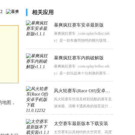
相关应用
暴爽疯狂赛车安卓最新版
暴爽疯狂赛车（com.xplay.bsfksc.mh
y）是一款有趣而独特的横向版驾驶
冒险游戏，现在成为一名疯狂的驾驶
员，控制各种不同的赛车，在一个独
暴爽疯狂赛车内购破解版
特的新场景中开启非凡的挑战体验。
暴爽疯狂赛车（com.xplay.bsfksc.mh
y）是一款玩起来十分刺激的赛车闯
关游戏，画风十分精致，有丰富的场
景，玩家可以一一去解锁，趣味十
风火轮赛车(Race Off)安卓手机版下载
足。
风火轮赛车凭借其精彩炫酷的赛车竞
多的地图，
速体验、清晰卡通风格的场景设计以
及丰富的游戏内容，成为了众多赛车
游戏爱好者的首选之一。玩家需要通
太空赛车最新版本下载安装
过精准的操控来驾驶赛车，利用虚拟
太空赛车以其独特的太空背景、高度
键盘或手柄实现加速、刹车、漂移等