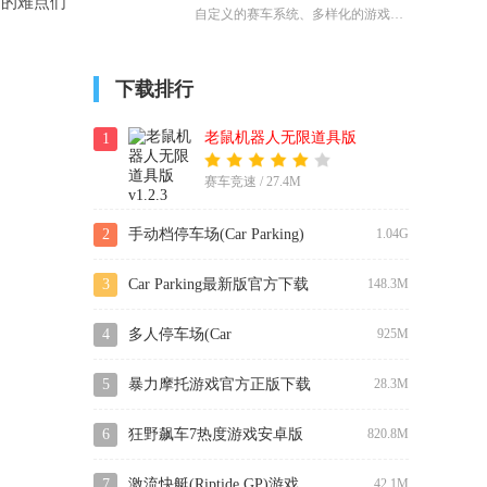
同的难点们
自定义的赛车系统、多样化的游戏模
动作，与来自世界各地的玩家展开激
式和丰富的社交互动功能，为玩家带
烈竞争。
来了前所未有的赛车竞速体验。无论
下载排行
是追求速度与激情的赛车爱好者，还
是热爱科幻题材的玩家，都能在这款
老鼠机器人无限道具版
1
游戏中找到属于自己的乐趣。
赛车竞速 / 27.4M
2
手动档停车场(Car Parking)
1.04G
最新破解版下载
3
Car Parking最新版官方下载
148.3M
4
多人停车场(Car
925M
Parking)2025最新版
5
暴力摩托游戏官方正版下载
28.3M
6
狂野飙车7热度游戏安卓版
820.8M
下载
7
激流快艇(Riptide GP)游戏
42.1M