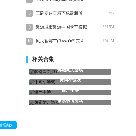
官方版下载
8
王牌竞速官服下载最新版
1.95G
9
遨游城市遨游中国卡车模拟
635.5M
器官方最新版
10
风火轮赛车(Race Off)安卓
120.1M
手机版下载
相关合集
解谜闯关游戏
休闲小游戏
僵尸手游
像素射击游戏
管理须知