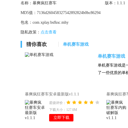
名称：
暴爽疯狂赛车
版本：
1.1.1
MD5值：
7136d260458327542892824b0bc86294
包名：
com.xplay.bsfksc.mhy
隐私政策：
点击查看
猜你喜欢
单机赛车游戏
单机赛车游戏
单机赛车游戏是
了一些优质的单机
暴爽疯狂赛车安卓最新版v1.1.1
暴爽疯狂赛车
星级评价：
下载大小：127.0M
立即下载