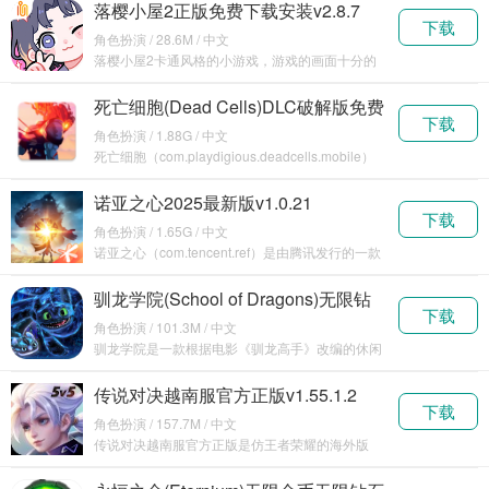
落樱小屋2正版免费下载安装v2.8.7
下载
角色扮演 / 28.6M / 中文
落樱小屋2卡通风格的小游戏，游戏的画面十分的
小清新，游戏玩法也比较的休闲，喜欢这类型游戏
的朋友们
死亡细胞(Dead Cells)DLC破解版免费
下载
下载v3.3.15
角色扮演 / 1.88G / 中文
死亡细胞（com.playdigious.deadcells.mobile）
是一款类似rogue
诺亚之心2025最新版v1.0.21
下载
角色扮演 / 1.65G / 中文
诺亚之心（com.tencent.ref）是由腾讯发行的一款
大型MMORPG手游作品，玩家在陌生
驯龙学院(School of Dragons)无限钻
下载
石版v3.31.0
角色扮演 / 101.3M / 中文
驯龙学院是一款根据电影《驯龙高手》改编的休闲
手游，玩家在游戏中驯养属于自己的龙可以骑上它
在天空中
传说对决越南服官方正版v1.55.1.2
下载
角色扮演 / 157.7M / 中文
传说对决越南服官方正版是仿王者荣耀的海外版
本，玩法和国内有些不同，但是没有很多差别，玩
起来也很刺