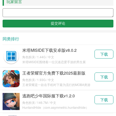
玩家留言
同类排行
米塔MISIDE下载安卓版v8.0.2
下载
角色扮演 / 1.44G / 中文
米塔MISIDE围绕着一位沉迷恋爱手游的男生展
开，他被游戏中的虚拟角色米塔强行拉入其所在的
虚拟世
王者荣耀官方免费下载2025最新版
下载
v10.1.1.6
角色扮演 / 1.93G / 中文
王者荣耀是一款在手机时下最为流行的MOBA类游
戏，可以在手机上体验到类似于英雄联盟和
DOTA2类
逃跑吧少年国际服下载v1.2.0
下载
角色扮演 / 146.7M / 中文
HuntandHide（com.asymmetric.huntandhide）
是一款优质的竞技游