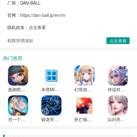
厂商：DAN-BALL
官网：
https://dan-ball.jp/en/m/
隐私政策：
点击查看
权限管理须知
点击查看
热门推荐
逃跑吧少年国际服下载
米塔MISIDE下载安卓版
幻塔游戏最新版本下载
传说对决越南服官方正版
另一个伊甸(ANOTHER EDEN)内置作弊菜单
驯龙学院(School of Dragons)官方版下载
死亡细胞(Dead Cells)DLC破解版免费下载
以闪亮之名(Life Makeover)新马服最新版