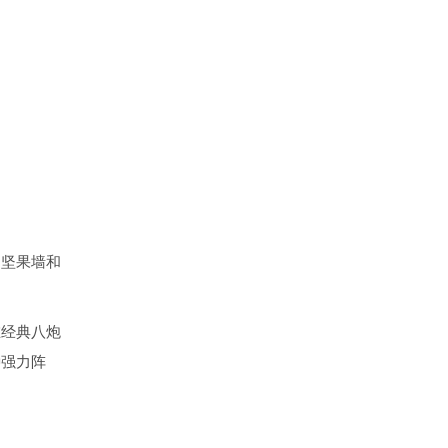
，坚果墙和
在经典八炮
种强力阵