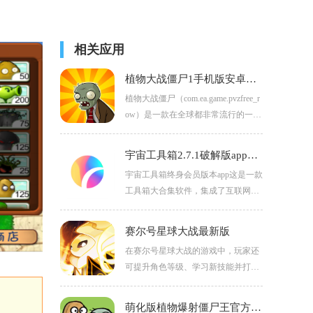
相关应用
植物大战僵尸1手机版安卓免费下载
植物大战僵尸（com.ea.game.pvzfree_r
ow）是一款在全球都非常流行的一款
策略塔防游戏，有丰富的游戏玩法，
操作简单，玩家可以在游戏里感受不
宇宙工具箱2.7.1破解版app下载
同的乐趣。
宇宙工具箱终身会员版本app这是一款
工具箱大合集软件，集成了互联网各
类工具集合，无论你是什么需求都能
在这里找到需要，无论你是听歌、看
赛尔号星球大战最新版
影视或者工作需要等，你在这里都能
在赛尔号星球大战的游戏中，玩家还
找到对应的工具。
可提升角色等级、学习新技能并打造
个性化装备。它有着丰富剧情与有趣
的角色设定，情节跌宕起伏，深入挖
萌化版植物爆射僵尸王官方版下载安装