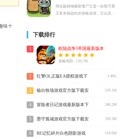
掘了宇宙的背景和历史。
萌化版植物爆射僵尸王是一款既可爱
又富有挑战性的策略游戏，它以其独
特的萌系画风和丰富的游戏内容吸引
，趣味十
了大量玩家的喜爱。萌系画风和欢快
下载排行
的背景音乐让玩家在紧张的游戏过程
中也能保持愉悦的心情。
欧陆战争5帝国最新版本
1
策略塔防 / 150.7M
2
红警OL正版EA授权游戏下
1.40G
载
3
输出牧场游戏官方版下载安
120.1M
装
4
冒险者日记游戏最新版本下
249.2M
载安装
5
墨守孤城游戏官方版下载安
350.5M
装
6
RE记忆碎片白色阴影游戏
119.6M