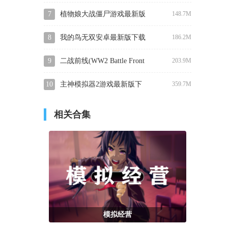
最新版下载安装
7
植物娘大战僵尸游戏最新版
148.7M
下载
8
我的鸟无双安卓最新版下载
186.2M
9
二战前线(WW2 Battle Front
203.9M
Simulator)最新版本下载安
10
主神模拟器2游戏最新版下
359.7M
装
载
相关合集
模拟经营