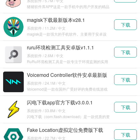
系统软件 / 5.7M / 中文
猪猪软件库APP这是一款手机中的用户开发的精品
软件分
magisk下载最新版本v28.1
下载
系统软件 / 11.2M / 中文
magisk是一款强大的手机软件。主要用于安卓设
备的系
ruru环境检测工具安卓版v1.1.1
下载
系统软件 / 2.6M / 中文
RuRu环境检测工具是一款专注于环境监测的实用
软件。
Voicemod Controller软件安卓最新版
下载
下载v1.0.17
系统软件 / 24.1M / 中文
Voicemod是一款在国外广受好评的免费在线游戏
变声软
闪电下载app官方下载v3.0.0.1
下载
系统软件 / 33.8M / 中文
闪电下载（com.flash.download）是一款优质的资
源下
Fake Location虚拟定位免费版下载
下载
v1.3.5
系统软件 / 22.7M / 中文