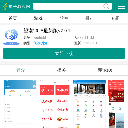
展开
首页
游戏
软件
排行
专题
望潮2025最新版v7.0.1
系统：
Android
大小：
94.1M
类型：
阅读浏览
更新：
2025-01-23
立即下载
简介
相关
评论(0)