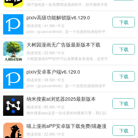
GET漫画是一款免费阅读漫画软件，软件拥有丰富
的漫画资源，各种类型各个版本应有尽有，快来下
载体验
pixiv高级功能解锁版v6.129.0
下载
阅读浏览 / 41.0M / 中文
pixiv（jp.pxv.android）是一个优质的绘画创作平
台，功能丰富，有不同的版块，用户
大树园漫画无广告版最新版本下载
下载
v1.0.0
阅读浏览 / 22.9M / 中文
大树园漫画APP软件可以免费看各类漫画，这里可
以将漫画添加到书架之上随时的观看，同时也可以
在圈子
pixiv安卓客户端v6.129.0
下载
阅读浏览 / 38.5M / 中文
pixiv（jp.pxv.android）是一个优质的漫画阅读平
台，上面的漫画作品十分丰富，有严
纳米搜索ai浏览器2025最新版本
下载
v1.1.2
阅读浏览 / 85.9M / 中文
纳米搜索app这是一款全新的AI搜索引擎，我们以
往搜索内容都是需要通过关键字查询，再从结果中
查找
喵上漫画aPP安卓版下载免费(喵趣漫
下载
画)v1.9.2
阅读浏览 / 22.9M / 中文