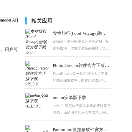
相关应用
食物旅行(Food Voyage)游戏官方版下载
食物旅行是一款模拟经营类游戏，玩
家将扮演一位餐厅老板或厨师，负责
算。用户可
经营一家或多家餐厅。游戏设定在一
个充满异域风情的美食世界中，玩家
PhotoDirector软件官方正版下载
需要不断解锁新的食材、菜谱和地
PhotoDirector是一款功能强大且专业
区，以吸引更多的顾客并提升餐厅的
的图片编辑软件，内置超过200个独
知名度。
特的滤镜（有说法是187个滤镜，且
可通过iap购买更多滤镜），这些滤镜
melon安卓版下载
涵盖了各种风格，包括复古、黑白、
melon主要定位于提供丰富的正版音乐
电影感等，让用户能够轻松为图片添
资源，满足用户音乐欣赏需求，同时
加各种特效和氛围。
也是音乐爱好者交流互动的社区，以
及音乐艺人与粉丝沟通互动的重要平
Paramount派拉蒙软件官方正版下载