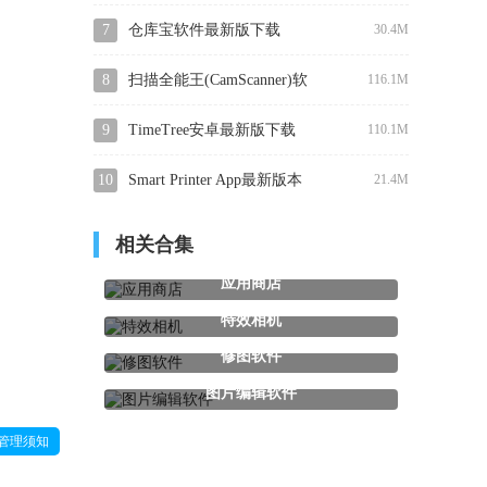
正版下载
7
仓库宝软件最新版下载
30.4M
8
扫描全能王(CamScanner)软
116.1M
件免费下载
9
TimeTree安卓最新版下载
110.1M
10
Smart Printer App最新版本
21.4M
下载安装
相关合集
应用商店
特效相机
修图软件
图片编辑软件
管理须知