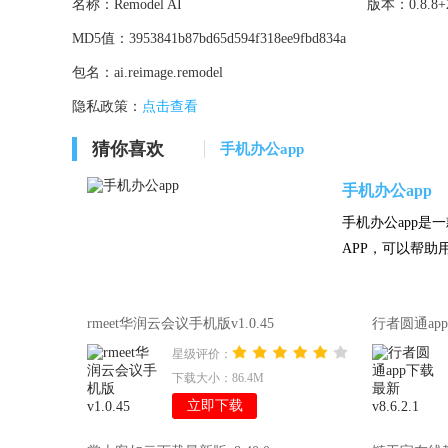
名称：
Remodel AI
版本：
0.8.8
MD5值：
3953841b87bd65d594f318ee9fbd834a
包名：
ai.reimage.remodel
隐私政策：
点击查看
猜你喜欢
手机办公app
手机办公app
手机办公app
APP，可以帮助
rmeet华润云会议手机版v1.0.45
行者圆通app下
星级评价：
下载大小：86.4M
立即下载