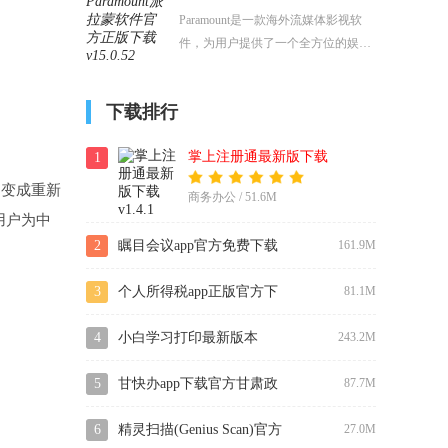
台。
Paramount是一款海外流媒体影视软
件，为用户提供了一个全方位的娱乐
平台，让用户能够随时随地享受到高
质量的影视资源。汇聚了众多海外优
下载排行
质电影资源，包括最新的大片、经典
老片和各种题材的作品。用户可以在
掌上注册通最新版下载
1
这里尽情享受电影带来的视觉盛宴。
即变成重新
商务办公 / 51.6M
用户为中
2
瞩目会议app官方免费下载
161.9M
3
个人所得税app正版官方下
81.1M
载
4
小白学习打印最新版本
243.2M
5
甘快办app下载官方甘肃政
87.7M
务平台
6
精灵扫描(Genius Scan)官方
27.0M