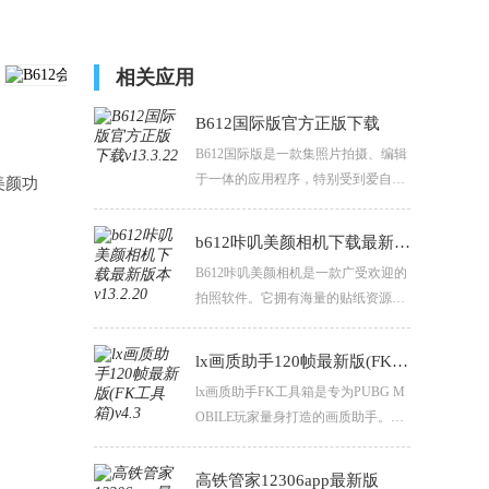
相关应用
B612国际版官方正版下载
B612国际版是一款集照片拍摄、编辑
于一体的应用程序，特别受到爱自拍
美颜功
女生的喜爱。它内置了大量的贴纸、
滤镜和其他编辑工具，帮助用户轻松
b612咔叽美颜相机下载最新版本
打造个性化的照片风格。提供了多种
B612咔叽美颜相机是一款广受欢迎的
拍摄模式，包括实时美颜、连拍、定
拍照软件。它拥有海量的贴纸资源，
时拍摄等，满足用户在不同场景下的
从可爱萌宠到时尚潮流元素，应有尽
拍摄需求。
有。强大的美颜功能可以细致调整五
lx画质助手120帧最新版(FK工具箱)
官，让用户展现出最美的状态。
lx画质助手FK工具箱是专为PUBG M
OBILE玩家量身打造的画质助手。我
们致力于提供简洁高效的服务，以协
助玩家获得更加优质的游戏体验。
高铁管家12306app最新版