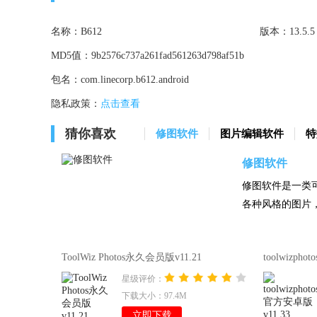
名称：
B612
版本：
13.5.5
MD5值：
9b2576c737a261fad561263d798af51b
包名：
com.linecorp.b612.android
隐私政策：
点击查看
猜你喜欢
修图软件
图片编辑软件
特
修图软件
修图软件是一类
各种风格的图片
ToolWiz Photos永久会员版v11.21
toolwizph
星级评价：
下载大小：97.4M
立即下载