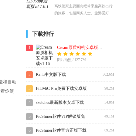
高铁管家主要面向经常乘坐高铁出行
的旅客，包括商务人士、旅游爱好
者、探亲访友的人群等，为他们在高
铁出行过程中提供便捷的服务。
下载排行
Cream原质相机安卓版下载
1
图片拍照 / 127.7M
2
Krita中文版下载
302.6M
镜和自动
3
FiLMiC Pro免费下载安卓版
98.2M
等着你使
4
sketches最新版本安卓下载
54.8M
5
PicShiner软件VIP解锁版免
49.1M
费下载
6
PicShiner软件官方正版下载
69.2M