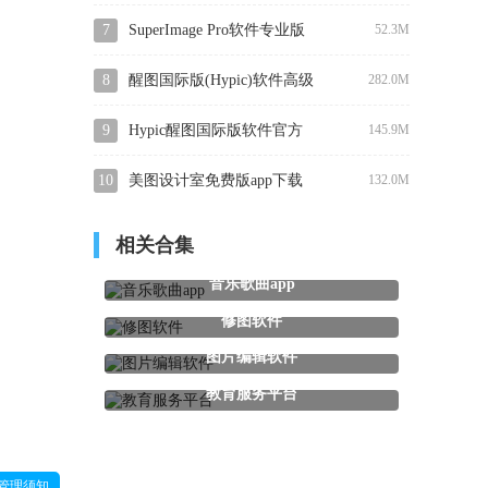
7
SuperImage Pro软件专业版
52.3M
免费下载
8
醒图国际版(Hypic)软件高级
282.0M
解锁版免费下载
9
Hypic醒图国际版软件官方
145.9M
最新版下载
10
美图设计室免费版app下载
132.0M
相关合集
音乐歌曲app
修图软件
图片编辑软件
教育服务平台
管理须知