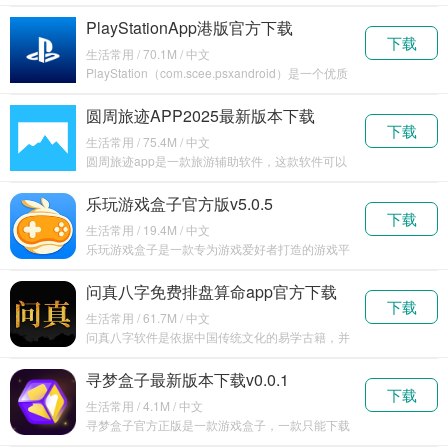
用于优
PlayStationApp港版官方下载
下载
v24.11.0
生活常用 / 70.1M / 中文
PlayStation（com.scee.psxandroid）是一个优质
的游
圆周旅迹APP2025最新版本下载
下载
v1.0.1
生活常用 / 75.4M / 中文
圆周旅迹app是一款旅游辅助软件，这款软件可以
帮助大
乐玩游戏盒子官方版v5.0.5
下载
生活常用 / 19.4M / 中文
乐玩游戏盒子是一款专为游戏爱好者打造的游戏平
台应
问真八字免费排盘算命app官方下载
下载
v2.4.9
生活常用 / 61.7M / 中文
问真八字软件是依据中国传统文化的易学古籍，并
结合
寻梦盒子最新版本下载v0.0.1
下载
生活常用 / 4.1M / 中文
寻梦盒子官方正版是一款游戏盒子，一款只能下载
游戏