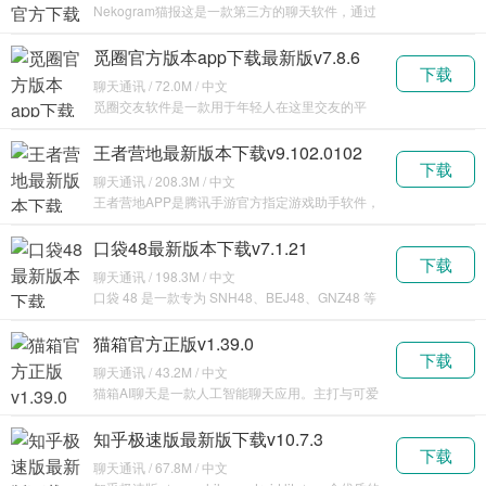
Nekogram猫报这是一款第三方的聊天软件，通过
这款软件可以让某飞机平台拥有更丰富的功能，更
是
觅圈官方版本app下载最新版v7.8.6
下载
聊天通讯 / 72.0M / 中文
觅圈交友软件是一款用于年轻人在这里交友的平
台，在这里你可以创建一个圈子，推广你的圈子，
让喜欢你圈
王者营地最新版本下载v9.102.0102
下载
聊天通讯 / 208.3M / 中文
王者营地APP是腾讯手游官方指定游戏助手软件，
用户可以在上面了解各种王者相关的资讯信息，内
容十分
口袋48最新版本下载v7.1.21
下载
聊天通讯 / 198.3M / 中文
口袋 48 是一款专为 SNH48、BEJ48、GNZ48 等
48 系女团粉丝打造的应用，适用
猫箱官方正版v1.39.0
下载
聊天通讯 / 43.2M / 中文
猫箱AI聊天是一款人工智能聊天应用。主打与可爱
猫咪形象相结合的趣味聊天模式，为用户提供日常
陪伴、
知乎极速版最新版下载v10.7.3
下载
聊天通讯 / 67.8M / 中文