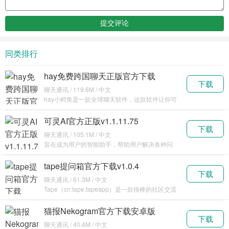
同类排行
hay免费跨国聊天正版官方下载
下载
v8.31.1
聊天通讯 / 119.6M / 中文
hay小鳄鱼是一款全球聊天软件，这款软件让你可
以与全球各地的所有人进行聊天，如果你是一个对
国外有
可灵AI官方正版v1.1.11.75
下载
聊天通讯 / 105.1M / 中文
旨在成为用户的智能助手，帮助用户解决各种问
题，获取信息，提供创意灵感，以及进行日常交流
互动等，满
tape提问箱官方下载v1.0.4
下载
聊天通讯 / 61.3M / 中文
Tape（cn.tape.tapeapp）是一款很棒的社区交流
平台，有各种特色的功能，新颖的提问
猫报Nekogram官方下载安卓版
下载
v11.5.3
聊天通讯 / 40.4M / 中文