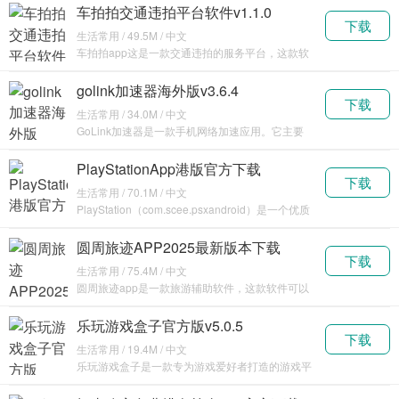
车拍拍交通违拍平台软件v1.1.0
下载
生活常用 / 49.5M / 中文
车拍拍app这是一款交通违拍的服务平台，这款软
件不需
golink加速器海外版v3.6.4
下载
生活常用 / 34.0M / 中文
GoLink加速器是一款手机网络加速应用。它主要
用于优
PlayStationApp港版官方下载
下载
v24.11.0
生活常用 / 70.1M / 中文
PlayStation（com.scee.psxandroid）是一个优质
的游
圆周旅迹APP2025最新版本下载
下载
v1.0.1
生活常用 / 75.4M / 中文
圆周旅迹app是一款旅游辅助软件，这款软件可以
帮助大
乐玩游戏盒子官方版v5.0.5
下载
生活常用 / 19.4M / 中文
乐玩游戏盒子是一款专为游戏爱好者打造的游戏平
台应