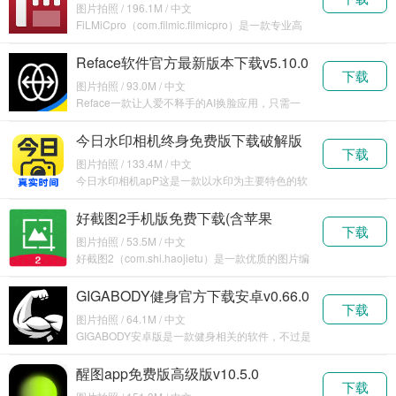
v7.3.0
图片拍照 / 196.1M / 中文
FiLMiCpro（com.filmic.filmicpro）是一款专业高
清手
Reface软件官方最新版本下载v5.10.0
下载
图片拍照 / 93.0M / 中文
Reface一款让人爱不释手的AI换脸应用，只需一
键，就
今日水印相机终身免费版下载破解版
下载
v3.0.192.1
图片拍照 / 133.4M / 中文
今日水印相机apP这是一款以水印为主要特色的软
件，同
好截图2手机版免费下载(含苹果
下载
版)v1.2.4
图片拍照 / 53.5M / 中文
好截图2（com.shi.haojietu）是一款优质的图片编
辑软
GIGABODY健身官方下载安卓v0.66.0
下载
图片拍照 / 64.1M / 中文
GIGABODY安卓版是一款健身相关的软件，不过是
照片精
醒图app免费版高级版v10.5.0
下载