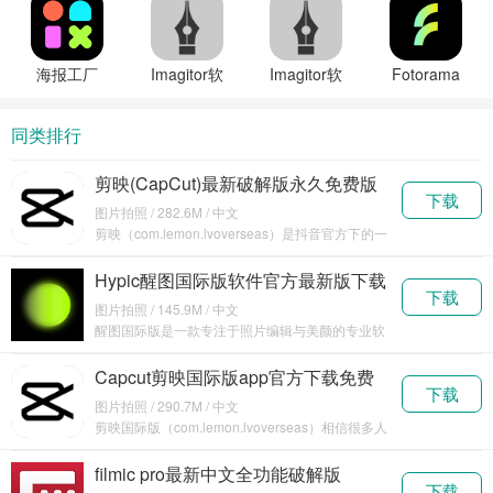
正版下载
业版免费
软件高级
件官方最
下载
解锁版免
新版下载
费下载
海报工厂
Imagitor软
Imagitor软
Fotorama
拼图app免
件专业版
件官方最
软件高级
费下载(改
解锁免费
新版下载
版解锁免
同类排行
名美图设
下载
费下载
计室)
剪映(CapCut)最新破解版永久免费版
下载
下载v13.9.0
图片拍照 / 282.6M / 中文
剪映（com.lemon.lvoverseas）是抖音官方下的一
款软
Hypic醒图国际版软件官方最新版下载
下载
v6.0.0
图片拍照 / 145.9M / 中文
醒图国际版是一款专注于照片编辑与美颜的专业软
件，
Capcut剪映国际版app官方下载免费
下载
v13.8.0
图片拍照 / 290.7M / 中文
剪映国际版（com.lemon.lvoverseas）相信很多人
都知
filmic pro最新中文全功能破解版
下载