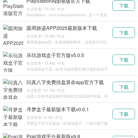
PlayStationApp港版官方下载
下载
v24.11.0
生活常用 / 70.1M / 中文
PlayStation（com.scee.psxandroid）是一个优质
的游
圆周旅迹APP2025最新版本下载
下载
v1.0.1
生活常用 / 75.4M / 中文
圆周旅迹app是一款旅游辅助软件，这款软件可以
帮助大
乐玩游戏盒子官方版v5.0.5
下载
生活常用 / 19.4M / 中文
乐玩游戏盒子是一款专为游戏爱好者打造的游戏平
台应
问真八字免费排盘算命app官方下载
下载
v2.4.9
生活常用 / 61.7M / 中文
问真八字软件是依据中国传统文化的易学古籍，并
结合
寻梦盒子最新版本下载v0.0.1
下载
生活常用 / 4.1M / 中文
寻梦盒子官方正版是一款游戏盒子，一款只能下载
游戏
Poki游戏平台最新版v9.8