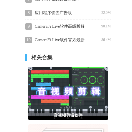
8
应用程序锁去广告版
22.0M
9
CameraFi Live软件高级版解
90.1M
锁下载安装
10
CameraFi Live软件官方最新
86.4M
版下载
相关合集
音视频剪辑软件