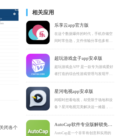
相关应用
乐享云app官方版
在这个数据爆炸的时代，手机存储空
间时常告急，文件传输分享也多有不
便。乐享云网盘软件重磅登场，它如
同一个便携的云端仓库，为你解决数
超玩游戏盒子app安卓版
据存储与管理难题。
超玩游戏盒APP 是一款专为游戏爱好
者打造的综合性游戏管理与发现平
台，集成了海量游戏资源、游戏攻
略、社区交流及福利领取等多种功能
星河电视app安卓版
于一体。超玩游戏盒APP凭借其丰富
闲暇时想看电视，却受限于场地和设
的游戏资源、便捷的操作方式、全面
备？星河电视完美解决这一难题，它
的功能支持和优质的服务赢得了广大
是一款专注手机端的电视播放软件，
玩家的好评。
让你掏出手机就能随时随地收看心仪
AutoCap软件专业版解锁免费下载
/关闭各个
节目。
AutoCap是一个非常有创意和实用的