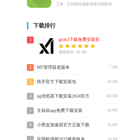
工具，它利用先进的语音识别技术，
为视频内容自动添加动画字幕，极大
地提升了视频的观赏性和可访问性。
下载排行
核心功能是语音识别，它能够准确分
析视频中的音频内容，并将其实时转
grok3下载免费安装安卓版(xai)
1
录成文本。
系统软件 / 16.5M
2
MT管理器老版本
7.3M
3
快牙官方下载安装包
24.4M
4
qq浏览器下载安装2024官方
130.1M
5
文叔叔app免费下载安装
43.9M
6
小黑盒加速器官方正版下载
41.4M
安卓
7
应用程序锁2025最新版本
18.3M