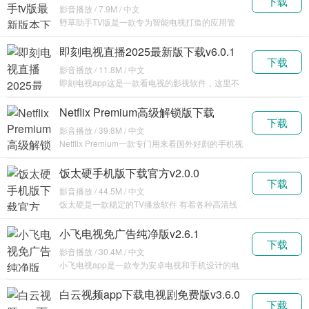
下载
影音播放 / 7.9M / 中文
野草助手TV版是一款专为智能电视打造的应用管
理和优
即刻电视直播2025最新版下载v6.0.1
下载
影音播放 / 11.8M / 中文
即刻电视app这是一款看电视的影视软件，这里不
仅有央
Netflix Premium高级解锁版下载
下载
v8.149.1
影音播放 / 39.8M / 中文
Netflix Premium一款专门用来看国外好剧的手机视
频播
饭太硬手机版下载官方v2.0.0
下载
影音播放 / 44.5M / 中文
饭太硬是一款稳定的TV播放软件 有着各种高清线
路 超
小飞电视免广告纯净版v2.6.1
下载
影音播放 / 30.4M / 中文
小飞电视app是一款专为安卓电视和手机设计的电
视直播
白云视频app下载电视剧免费版v3.6.0
下载