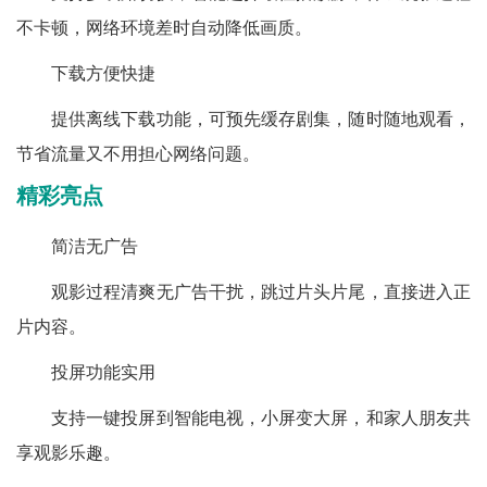
不卡顿，网络环境差时自动降低画质。
下载方便快捷
提供离线下载功能，可预先缓存剧集，随时随地观看，
节省流量又不用担心网络问题。
精彩亮点
简洁无广告
观影过程清爽无广告干扰，跳过片头片尾，直接进入正
片内容。
投屏功能实用
支持一键投屏到智能电视，小屏变大屏，和家人朋友共
享观影乐趣。