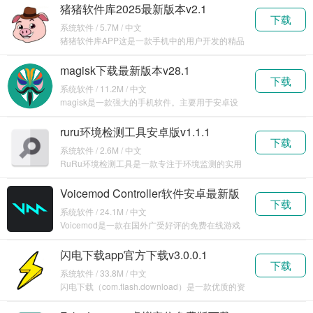
猪猪软件库2025最新版本v2.1
下载
系统软件 / 5.7M / 中文
猪猪软件库APP这是一款手机中的用户开发的精品
软件分
magisk下载最新版本v28.1
下载
系统软件 / 11.2M / 中文
magisk是一款强大的手机软件。主要用于安卓设
备的系
ruru环境检测工具安卓版v1.1.1
下载
系统软件 / 2.6M / 中文
RuRu环境检测工具是一款专注于环境监测的实用
软件。
Voicemod Controller软件安卓最新版
下载
下载v1.0.17
系统软件 / 24.1M / 中文
Voicemod是一款在国外广受好评的免费在线游戏
变声软
闪电下载app官方下载v3.0.0.1
下载
系统软件 / 33.8M / 中文
闪电下载（com.flash.download）是一款优质的资
源下